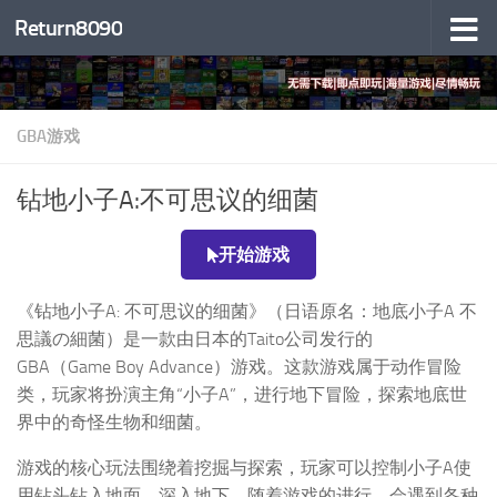
Return8090
跳至内容
GBA游戏
钻地小子A:不可思议的细菌
开始游戏
《钻地小子A: 不可思议的细菌》（日语原名：地底小子A 不
思議の細菌）是一款由日本的Taito公司发行的
GBA（Game Boy Advance）游戏。这款游戏属于动作冒险
类，玩家将扮演主角“小子A”，进行地下冒险，探索地底世
界中的奇怪生物和细菌。
游戏的核心玩法围绕着挖掘与探索，玩家可以控制小子A使
用钻头钻入地面，深入地下。随着游戏的进行，会遇到各种