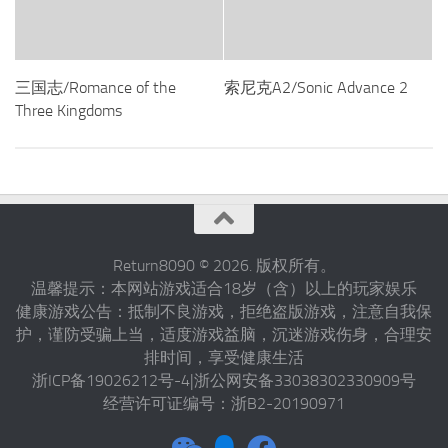
三国志/Romance of the
索尼克A2/Sonic Advance 2
Three Kingdoms
Return8090 © 2026. 版权所有。
温馨提示：本网站游戏适合18岁（含）以上的玩家娱乐
健康游戏公告：抵制不良游戏，拒绝盗版游戏，注意自我保
护，谨防受骗上当，适度游戏益脑，沉迷游戏伤身，合理安
排时间，享受健康生活
浙ICP备19026212号-4|浙公网安备33038302330909号
经营许可证编号：浙B2-20190971