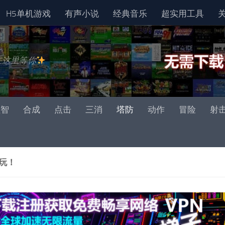
H5单机游戏
有声小说
经典音乐
超实用工具
在这里等你
益智
合成
点击
三消
塔防
动作
冒险
射
玩！