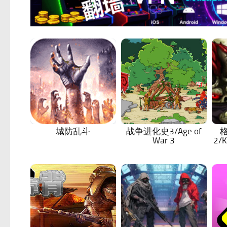
城防乱斗
战争进化史3/Age of
War 3
2/K