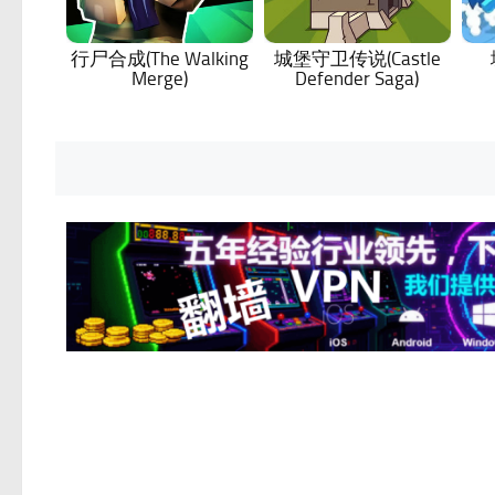
行尸合成(The Walking
城堡守卫传说(Castle
Merge)
Defender Saga)
Posts
navigation