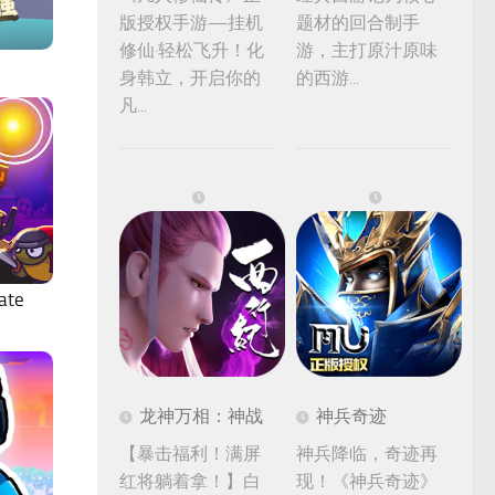
版授权手游—挂机
题材的回合制手
修仙·轻松飞升！化
游，主打原汁原味
身韩立，开启你的
的西游...
凡...
ate
龙神万相：神战
神兵奇迹
【暴击福利！满屏
神兵降临，奇迹再
红将躺着拿！】白
现！《神兵奇迹》