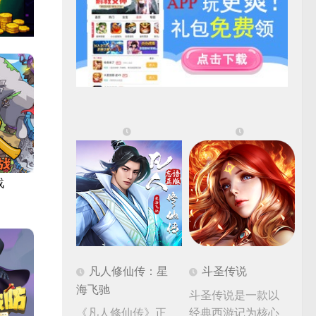
战
凡人修仙传：星
斗圣传说
海飞驰
斗圣传说是一款以
《凡人修仙传》正
经典西游记为核心