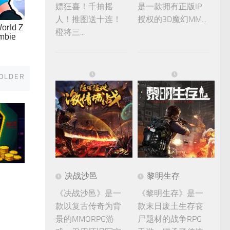
嫖狂喜！千抽摇
是一款拥有正版IP
人！推图送十连！
授权的3D魔幻MM...
ld Z
橙将三...
mbie
Older
OLDER
决战沙邑
黎明生存
《决战沙邑》是一
《黎明生存》是一
款以复古传奇为背
款末日废土生存丧
景的MMORPG游
尸题材的战争RPG