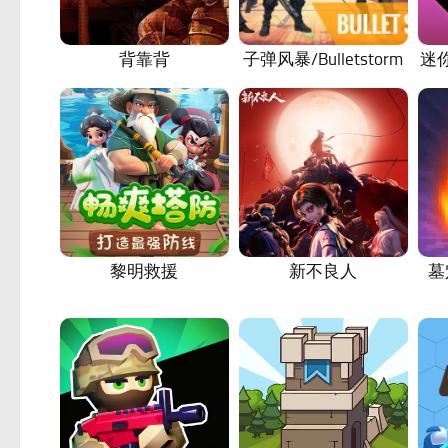
背靠背
子弹风暴/Bulletstorm
迷你
黎明救援
新不良人
墓