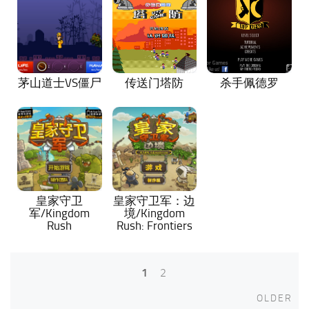
茅山道士VS僵尸
传送门塔防
杀手佩德罗
皇家守卫
皇家守卫军：边
军/Kingdom
境/Kingdom
Rush
Rush: Frontiers
1
2
Posts
Old
OLDER