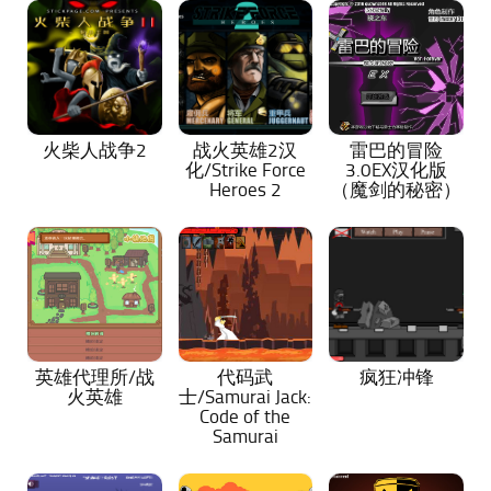
火柴人战争2
战火英雄2汉
雷巴的冒险
化/Strike Force
3.0EX汉化版
Heroes 2
（魔剑的秘密）
英雄代理所/战
代码武
疯狂冲锋
火英雄
士/Samurai Jack:
Code of the
Samurai