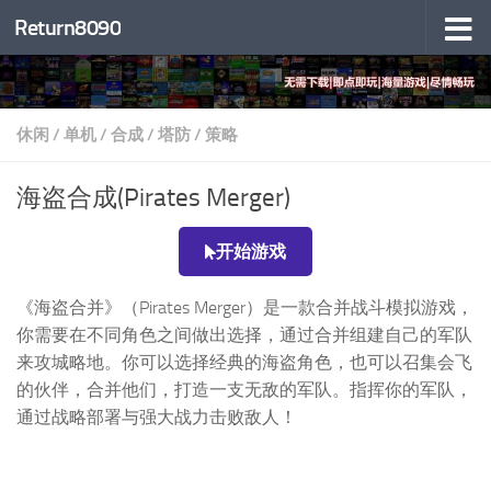
Return8090
跳至内容
休闲
/
单机
/
合成
/
塔防
/
策略
海盗合成(Pirates Merger)
开始游戏
《海盗合并》（Pirates Merger）是一款合并战斗模拟游戏，
你需要在不同角色之间做出选择，通过合并组建自己的军队
来攻城略地。你可以选择经典的海盗角色，也可以召集会飞
的伙伴，合并他们，打造一支无敌的军队。指挥你的军队，
通过战略部署与强大战力击败敌人！