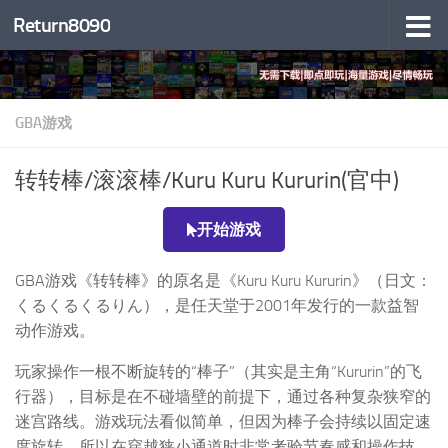
Return8090
跳至内容
GBA游戏
转转棒/滚滚棒/Kuru Kuru Kururin(官中)
开始游戏
GBA游戏《转转棒》的原名是《Kuru Kuru Kururin》（日文：
くるくるくるりん），是任天堂于2001年发行的一款益智
动作游戏。
玩家操作一根不断旋转的“棒子”（其实是主角“Kururin”的飞
行器），目标是在不碰墙壁的前提下，通过各种复杂狭窄的
迷宫路线。游戏玩法看似简单，但因为棒子会持续以固定速
度旋转，所以在穿越狭小通道时非常考验节奏感和操作技