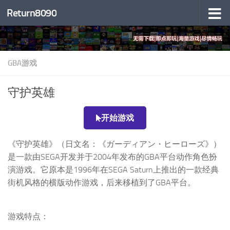
Return8090
跳至内容
GBA游戏
守护英雄
开始游戏
《守护英雄》（日文名：《ガーディアン・ヒーローズ》）
是一款由SEGA开发并于2004年发布的GBA平台动作角色扮
演游戏。它原本是1996年在SEGA Saturn上推出的一款经典
街机风格的横版动作游戏，后来移植到了GBA平台。
游戏特点：