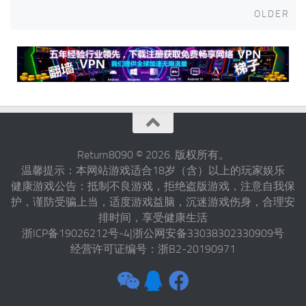
Posts
Old
OLDER
navigation
Return8090 © 2026. 版权所有。
温馨提示：本网站游戏适合18岁（含）以上的玩家娱乐
健康游戏公告：抵制不良游戏，拒绝盗版游戏，注意自我保
护，谨防受骗上当，适度游戏益脑，沉迷游戏伤身，合理安
排时间，享受健康生活
浙ICP备19026212号-4|浙公网安备33038302330909号
经营许可证编号：浙B2-20190971