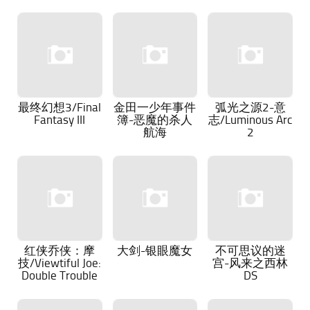
最终幻想3/Final
金田一少年事件
弧光之源2-意
Fantasy III
簿-恶魔的杀人
志/Luminous Arc
航海
2
红侠乔侠：摩
大剑-银眼魔女
不可思议的迷
技/Viewtiful Joe:
宫-风来之西林
Double Trouble
DS