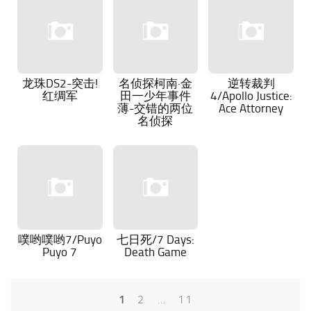
龙珠DS2-突击!
名侦探柯南·金
逆转裁判
红绸军
田一少年事件
4/Apollo Justice:
薄-交错的两位
Ace Attorney
名侦探
噗哟噗哟7/Puyo
七日死/7 Days:
Puyo 7
Death Game
1
2
…
11