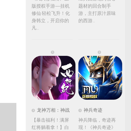
版授权手游—挂机
题材的回合制手
修仙·轻松飞升！化
游，主打原汁原味
身韩立，开启你的
的西游...
凡...
龙神万相：神战
神兵奇迹
【暴击福利！满屏
神兵降临，奇迹再
红将躺着拿！】白
现！《神兵奇迹》