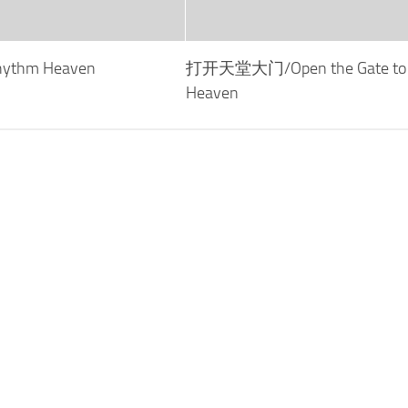
thm Heaven
打开天堂大门/Open the Gate to
Heaven