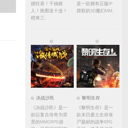
嫖狂喜！千抽摇
是一款拥有正版IP
人！推图送十连！
授权的3D魔幻MM...
橙将三...
决战沙邑
黎明生存
《决战沙邑》是一
《黎明生存》是一
款以复古传奇为背
款末日废土生存丧
景的MMORPG游
尸题材的战争RPG