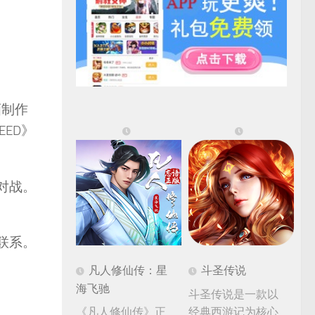
动画制作
EED》
对战。
联系。
。
凡人修仙传：星
斗圣传说
海飞驰
斗圣传说是一款以
《凡人修仙传》正
经典西游记为核心