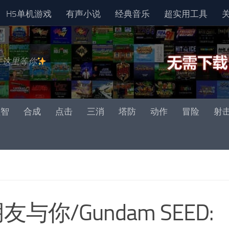
H5单机游戏
有声小说
经典音乐
超实用工具
在这里等你
益智
合成
点击
三消
塔防
动作
冒险
射
与你/Gundam SEED: