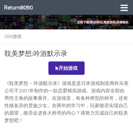
Return8090
跳至内容
GBA游戏
耽美梦想:吟游默示录
开始游戏
《耽美梦想 – 吟游默示录》游戏是是日本游戏制造商科乐美
公司于2001年制作的一款恋爱模拟游戏。游戏内容全部由
男性主角的故事展开。在游戏里，有各种类型的帅哥，还有
性格各异的贵族少女。在两年的学习中，玩家能否实现自己
的愿望，能否走进各大帅哥的内心？请努力完成自己的耽美
梦想吧！