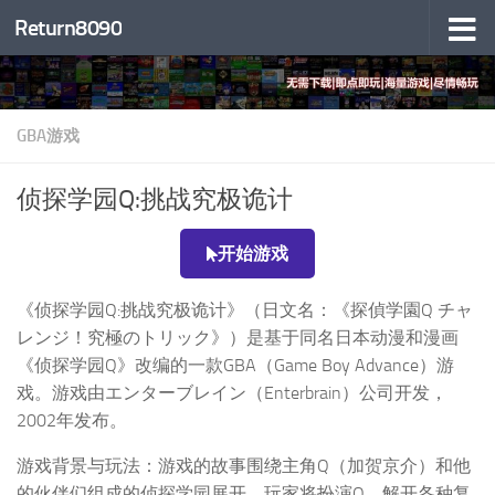
Return8090
跳至内容
GBA游戏
侦探学园Q:挑战究极诡计
开始游戏
《侦探学园Q:挑战究极诡计》（日文名：《探偵学園Q チャ
レンジ！究極のトリック》）是基于同名日本动漫和漫画
《侦探学园Q》改编的一款GBA（Game Boy Advance）游
戏。游戏由エンターブレイン（Enterbrain）公司开发，
2002年发布。
游戏背景与玩法：游戏的故事围绕主角Q（加贺京介）和他
的伙伴们组成的侦探学园展开。玩家将扮演Q，解开各种复