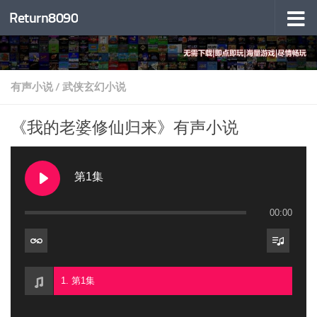
Return8090
跳至内容
有声小说
/
武侠玄幻小说
《我的老婆修仙归来》有声小说
第1集
00:00
1. 第1集