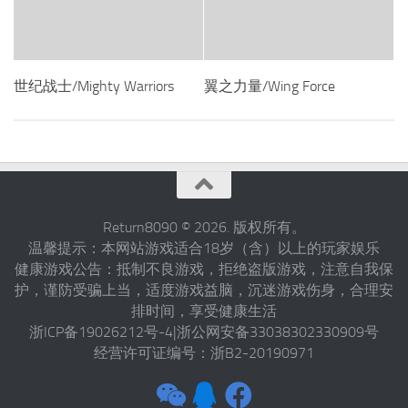
世纪战士/Mighty Warriors
翼之力量/Wing Force
Return8090 © 2026. 版权所有。
温馨提示：本网站游戏适合18岁（含）以上的玩家娱乐
健康游戏公告：抵制不良游戏，拒绝盗版游戏，注意自我保
护，谨防受骗上当，适度游戏益脑，沉迷游戏伤身，合理安
排时间，享受健康生活
浙ICP备19026212号-4|浙公网安备33038302330909号
经营许可证编号：浙B2-20190971