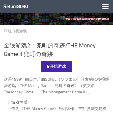
Return8090
跳至内容
FC红白机游戏
金钱游戏2：兜町的奇迹/THE Money
Game II 兜町の奇跡
开始游戏
这是1989年由日本厂商SOFEL（ソフエル）开发的FC模拟经
营游戏《THE Money Game II 兜町の奇跡》（英文名：
The Money Game II – The Management Game II）。
游戏性质
作为《THE Money Game》系列续作，主打股票交易模