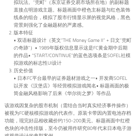
拟玩法。”兜町”（东京证券交易市场所在地）的副标题
直接点明游戏主题。标题画面中橙色主标题与红色装饰
线条的组合，模拟了股市行情显示屏的视觉风格，黑色
背景则强化了金融题材的严肃感。
版本特征
• 双语标题设计（英文”THE Money Game II” + 日文”兜町
の奇跡”）• 1989年版权信息显示这是FC黄金期中后期
的作品• “START/CONTINUE”的蓝色选项条是SOFEL社模
拟游戏的标志性UI设计
历史价值
• 日本FC平台最早的证券题材游戏之一• 开发商SOFEL
以开发《汉堡店》等经营模拟游戏闻名• 标题画面的极
简金融风格影响了后来《华尔街之梦》等作品
该游戏因复杂的股市机制（需结合当时真实经济事件操作）
被视为FC硬核模拟游戏的代表作。原装卡带因内置电池存档
功能，现完好品相收藏价约150-200美元。标题画面中红橙
色块的冲击性排版，至今仍被用作研究80年代末日本电子游
戏视觉设计的典型案例。