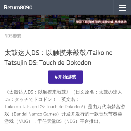
Return8090
跳至内容
NDS游戏
太鼓达人DS：以触摸来敲鼓/Taiko no
Tatsujin DS: Touch de Dokodon
开始游戏
《太鼓达人DS：以触摸来敲鼓》（日文原名：太鼓の達人
DS：タッチでドコドン！，英文名：
Taiko no Tatsujin DS: Touch de Dokodon!）是由万代南梦宫游
戏（Bandai Namco Games）开发并发行的一款音乐节奏类
游戏（MUG），于任天堂DS（NDS）平台推出。