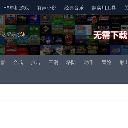
H5单机游戏
有声小说
经典音乐
超实用工具
在这里等你
益智
合成
点击
三消
塔防
动作
冒险
射