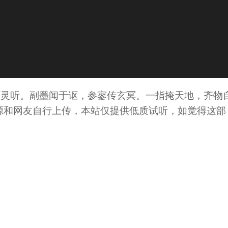
神灵听。副墨闻于讴，参寥传玄冥。一指掩天地，齐物
源和网友自行上传，本站仅提供低质试听，如觉得这部