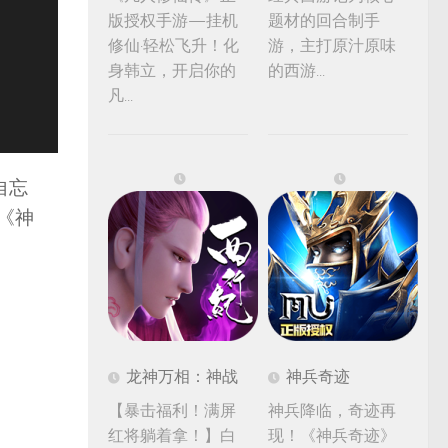
版授权手游—挂机
题材的回合制手
修仙·轻松飞升！化
游，主打原汁原味
身韩立，开启你的
的西游...
凡...
自忘
《神
龙神万相：神战
神兵奇迹
【暴击福利！满屏
神兵降临，奇迹再
红将躺着拿！】白
现！《神兵奇迹》