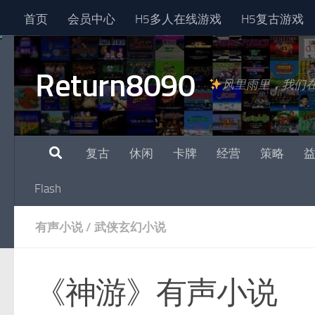
首页
会员中心
H5多人在线游戏
H5复古游戏
跳至内容
Return8090
风里雨里，我们
复古
休闲
卡牌
经营
策略
Flash
有声小说
/
武侠玄幻小说
《神游》有声小说