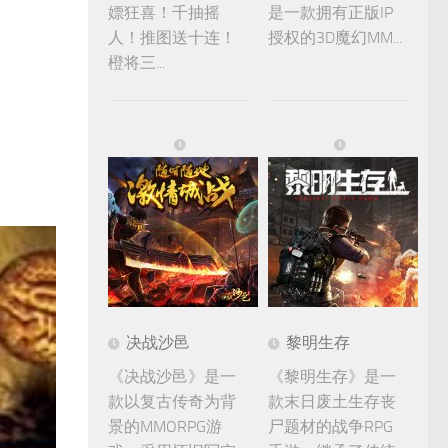
嫖狂喜！千抽摇
是一款拥有正版IP
人！推图送十连！
授权的3D魔幻MM...
橙将三...
决战沙邑
黎明生存
《决战沙邑》是一
《黎明生存》是一
款以复古传奇为背
款末日废土生存丧
景的MMORPG游
尸题材的战争RPG