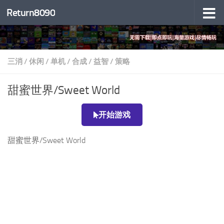
Return8090
跳至内容
三消
/
休闲
/
单机
/
合成
/
益智
/
策略
甜蜜世界/Sweet World
开始游戏
甜蜜世界/Sweet World