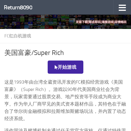
Return8090
跳至内容
FC红白机游戏
美国富豪/Super Rich
开始游戏
这是1993年由台湾全葳资讯开发的FC模拟经营游戏《美国
富豪》（Super Rich）。游戏以90年代美国商业社会为背
景，玩家需要通过股票交易、地产投资等手段成为商业大
亨。作为华人厂商罕见的美式资本题材作品，其特色在于融
合了华尔街金融模拟和拉斯维加斯赌场玩法，并内置了动态
经济系统。
该作因涉及赌博机制未通过任天堂官方审核，仅通过特殊渠