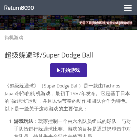
Return8090
跳至内容
街机游戏
超级躲避球/Super Dodge Ball
开始游戏
《超级躲避球》（Super Dodge Ball）是一款由Technos
Japan制作的街机游戏，最初于1987年发布。它是基于日本
的“躲避球”运动，并且以快节奏的动作和团队合作为特色。
以下是一些关于这款游戏的主要信息：
游戏玩法
：玩家控制一个由六名队员组成的球队，与对
手队伍进行躲避球比赛。游戏的目标是通过扔球击中对
方队员，使其失去全部生命值而出局。