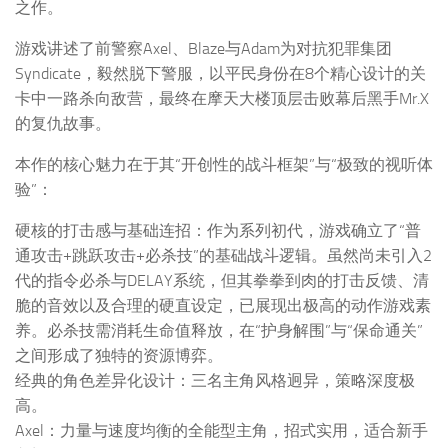
之作。
游戏讲述了前警察Axel、Blaze与Adam为对抗犯罪集团
Syndicate，毅然脱下警服，以平民身份在8个精心设计的关
卡中一路杀向敌营，最终在摩天大楼顶层击败幕后黑手Mr.X
的复仇故事。
本作的核心魅力在于其“开创性的战斗框架”与“极致的视听体
验”：
硬核的打击感与基础连招：作为系列初代，游戏确立了“普
通攻击+跳跃攻击+必杀技”的基础战斗逻辑。虽然尚未引入2
代的指令必杀与DELAY系统，但其拳拳到肉的打击反馈、清
脆的音效以及合理的硬直设定，已展现出极高的动作游戏素
养。必杀技需消耗生命值释放，在“护身解围”与“保命通关”
之间形成了独特的资源博弈。
经典的角色差异化设计：三名主角风格迥异，策略深度极
高。
Axel：力量与速度均衡的全能型主角，招式实用，适合新手