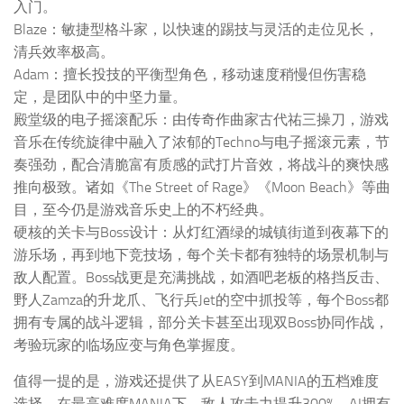
入门。
Blaze：敏捷型格斗家，以快速的踢技与灵活的走位见长，
清兵效率极高。
Adam：擅长投技的平衡型角色，移动速度稍慢但伤害稳
定，是团队中的中坚力量。
殿堂级的电子摇滚配乐：由传奇作曲家古代祐三操刀，游戏
音乐在传统旋律中融入了浓郁的Techno与电子摇滚元素，节
奏强劲，配合清脆富有质感的武打片音效，将战斗的爽快感
推向极致。诸如《The Street of Rage》《Moon Beach》等曲
目，至今仍是游戏音乐史上的不朽经典。
硬核的关卡与Boss设计：从灯红酒绿的城镇街道到夜幕下的
游乐场，再到地下竞技场，每个关卡都有独特的场景机制与
敌人配置。Boss战更是充满挑战，如酒吧老板的格挡反击、
野人Zamza的升龙爪、飞行兵Jet的空中抓投等，每个Boss都
拥有专属的战斗逻辑，部分关卡甚至出现双Boss协同作战，
考验玩家的临场应变与角色掌握度。
值得一提的是，游戏还提供了从EASY到MANIA的五档难度
选择。在最高难度MANIA下，敌人攻击力提升300%，AI拥有