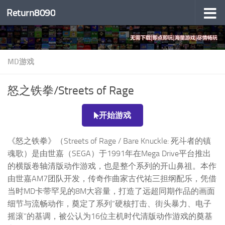
Return8090
跳至内容
MD游戏
怒之铁拳/Streets of Rage
开始游戏
《怒之铁拳》（Streets of Rage / Bare Knuckle: 死斗者的镇
魂歌）是由世嘉（SEGA）于1991年在Mega Drive平台推出
的横版卷轴清版动作游戏，也是整个系列的开山鼻祖。本作
由世嘉AM7团队开发，传奇作曲家古代祐三担纲配乐，凭借
当时MD卡带罕见的8M大容量，打造了远超同期作品的画面
细节与流畅动作，奠定了系列“硬核打击、街头暴力、电子
摇滚”的基调，被公认为16位主机时代清版动作游戏的奠基