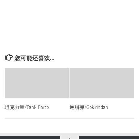
您可能还喜欢...
坦克力量/Tank Force
逆鳞弹/Gekirindan