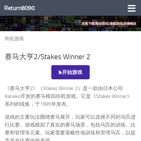
Return8090
跳至内容
街机游戏
赛马大亨2/Stakes Winner 2
开始游戏
《赛马大亨2》（Stakes Winner 2）是一款由日本公司
Kaneko开发的赛马模拟街机游戏。它是《Stakes Winner》
系列的续集，于1995年发布。
游戏的主要玩法围绕赛马展开，玩家可以选择不同的马匹进
行比赛。游戏模拟了真实的赛马场景，包括马匹的训练、比
赛和管理等元素。玩家需要策略性地训练和管理马匹，以提
高其在比赛中的表现。