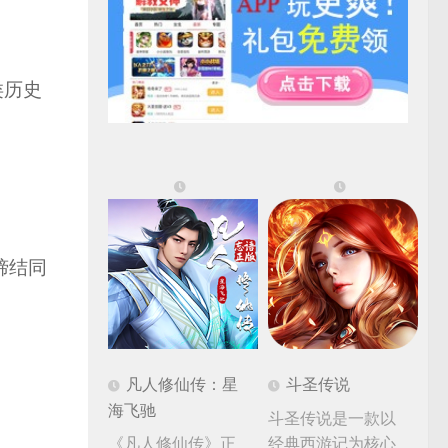
类历史
缔结同
凡人修仙传：星
斗圣传说
海飞驰
斗圣传说是一款以
《凡人修仙传》正
经典西游记为核心