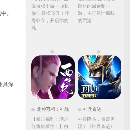
版授权手游—挂机
题材的回合制手
戏中。
修仙·轻松飞升！化
游，主打原汁原味
身韩立，开启你的
的西游...
。
凡...
兼具深
龙神万相：神战
神兵奇迹
【暴击福利！满屏
神兵降临，奇迹再
红将躺着拿！】白
现！《神兵奇迹》