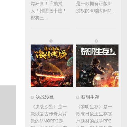
嫖狂喜！千抽摇
是一款拥有正版IP
人！推图送十连！
授权的3D魔幻MM...
橙将三...
决战沙邑
黎明生存
《决战沙邑》是一
《黎明生存》是一
款以复古传奇为背
款末日废土生存丧
景的MMORPG游
尸题材的战争RPG