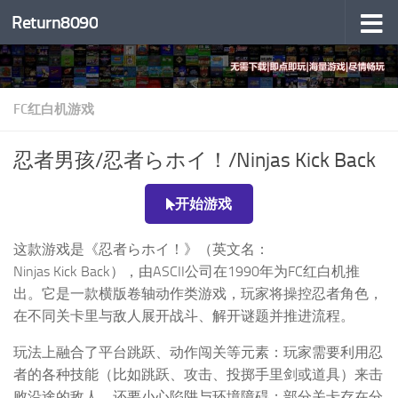
Return8090
跳至内容
FC红白机游戏
忍者男孩/忍者らホイ！/Ninjas Kick Back
开始游戏
这款游戏是《忍者らホイ！》（英文名：
Ninjas Kick Back），由ASCII公司在1990年为FC红白机推
出。它是一款横版卷轴动作类游戏，玩家将操控忍者角色，
在不同关卡里与敌人展开战斗、解开谜题并推进流程。
玩法上融合了平台跳跃、动作闯关等元素：玩家需要利用忍
者的各种技能（比如跳跃、攻击、投掷手里剑或道具）来击
败沿途的敌人，还要小心陷阱与环境障碍；部分关卡存在分