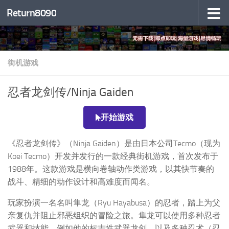
Return8090
跳至内容
街机游戏
忍者龙剑传/Ninja Gaiden
开始游戏
《忍者龙剑传》（Ninja Gaiden）是由日本公司Tecmo（现为
Koei Tecmo）开发并发行的一款经典街机游戏，首次发布于
1988年。这款游戏是横向卷轴动作类游戏，以其快节奏的
战斗、精细的动作设计和高难度而闻名。
玩家扮演一名名叫隼龙（Ryu Hayabusa）的忍者，踏上为父
亲复仇并阻止邪恶组织的冒险之旅。隼龙可以使用多种忍者
武器和技能，例如他的标志性武器龙剑，以及多种忍术（忍