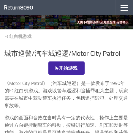
Return8090
跳至内容
FC红白机游戏
城市巡警/汽车城巡逻/Motor City Patrol
开始游戏
《Motor City Patrol》（汽车城巡逻）是一款发布于1990年
的FC红白机游戏。游戏以警车巡逻和追捕罪犯为主题，玩家
需要在城市中驾驶警车执行任务，包括追捕逃犯、处理交通
事故等。
游戏的画面和音效在当时具有一定的代表性，操作上主要是
通过方向键控制警车的移动，按键进行加速、刹车和发射等
功能。游戏的目标是尽可能多地完成任务，提升警衔和获得