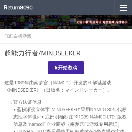
Return8090
跳至内容
FC红白机游戏
超能力行者/MINDSEEKER
开始游戏
这是1989年由南梦宫（NAMCO）开发的FC解谜游戏
《MINDSEEKER》（日版名：マインドシーカー）。
官方认证信息
• 蓝粉渐变立体字”MINDSEEKER”采用NAMCO 80年代标
志性字体设计• 底部明确标注”©1989 NAMCO LTD.”版权
信息及”namcoT”企业商标（南梦宫FC游戏专用标识）
• “PUSH START”提示语使用FC标准黄色1像素描边字体