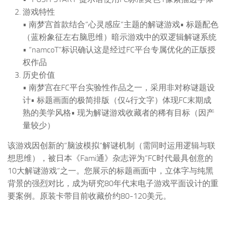
游戏特性
• 南梦宫首款结合”心灵感应”主题的解谜游戏• 标题配色
（蓝粉象征左右脑思维）暗示游戏中的双逻辑解谜系统
• “namcoT”标识确认这是经过FC平台专属优化的正版授
权作品
历史价值
• 南梦宫在FC平台实验性作品之一，采用非对称谜题设
计• 标题画面的极简排版（仅4行文字）体现FC末期成
熟的美学风格• 现为解谜游戏收藏者的稀有目标（因产
量较少）
该游戏因创新的”脑波模拟”解谜机制（需同时运用逻辑与联
想思维），被日本《Fami通》杂志评为”FC时代最具创意的
10大解谜游戏”之一。您展示的标题画面中，立体字与纯黑
背景的强烈对比，成为研究80年代末电子游戏平面设计的重
要案例。原装卡带目前收藏价约80-120美元。