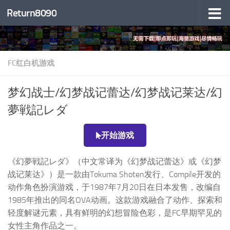
Return8090
跳至内容
FC红白机游戏
梦幻战士/幻梦战记蕾达/幻梦战记莱达/幻
夢戦記レダ
开始游戏
《幻夢戦記レダ》（中文常译为《幻梦战记蕾达》或《幻梦
战记莱达》）是一款由Tokuma Shoten发行、Compile开发的
动作角色扮演游戏，于1987年7月20日在日本发售，改编自
1985年推出的同名OVA动画。这款游戏融合了动作、探索和
轻度解谜元素，具有鲜明的幻想冒险色彩，是FC早期罕见的
女性主角作品之一。