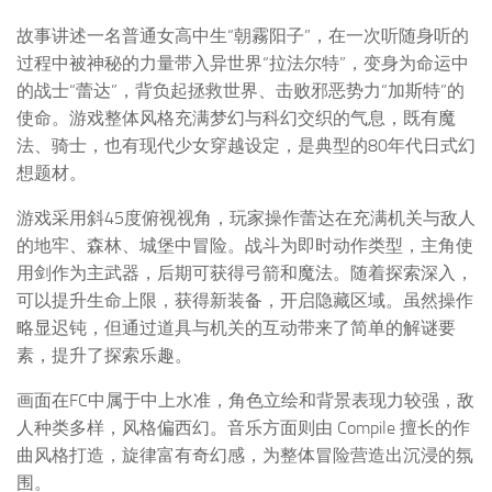
故事讲述一名普通女高中生“朝霧阳子”，在一次听随身听的
过程中被神秘的力量带入异世界“拉法尔特”，变身为命运中
的战士“蕾达”，背负起拯救世界、击败邪恶势力“加斯特”的
使命。游戏整体风格充满梦幻与科幻交织的气息，既有魔
法、骑士，也有现代少女穿越设定，是典型的80年代日式幻
想题材。
游戏采用斜45度俯视视角，玩家操作蕾达在充满机关与敌人
的地牢、森林、城堡中冒险。战斗为即时动作类型，主角使
用剑作为主武器，后期可获得弓箭和魔法。随着探索深入，
可以提升生命上限，获得新装备，开启隐藏区域。虽然操作
略显迟钝，但通过道具与机关的互动带来了简单的解谜要
素，提升了探索乐趣。
画面在FC中属于中上水准，角色立绘和背景表现力较强，敌
人种类多样，风格偏西幻。音乐方面则由 Compile 擅长的作
曲风格打造，旋律富有奇幻感，为整体冒险营造出沉浸的氛
围。