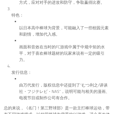
方式，应对对手的进攻和防守，争取赢得比赛。
特色：
以日本高中棒球为背景，可能融入了一些校园元素
和剧情，增加代入感。
画面和音效在当时的FC游戏中属于中规中矩的水
平，对于喜欢棒球题材的玩家来说有一定的吸引
力。
发行信息：
由万代发行，版权信息中还提到了“むつ利之/讲谈
社・フジテレビ・NAS”，说明可能与相关的漫画、
电视节目或制作公司有合作。
总的来说，《名门！第三野球部》是一款主打棒球运动，带