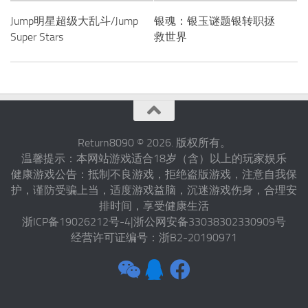
Jump明星超级大乱斗/Jump
银魂：银玉谜题银转职拯
Super Stars
救世界
Return8090 © 2026. 版权所有。
温馨提示：本网站游戏适合18岁（含）以上的玩家娱乐
健康游戏公告：抵制不良游戏，拒绝盗版游戏，注意自我保
护，谨防受骗上当，适度游戏益脑，沉迷游戏伤身，合理安
排时间，享受健康生活
浙ICP备19026212号-4|浙公网安备33038302330909号
经营许可证编号：浙B2-20190971