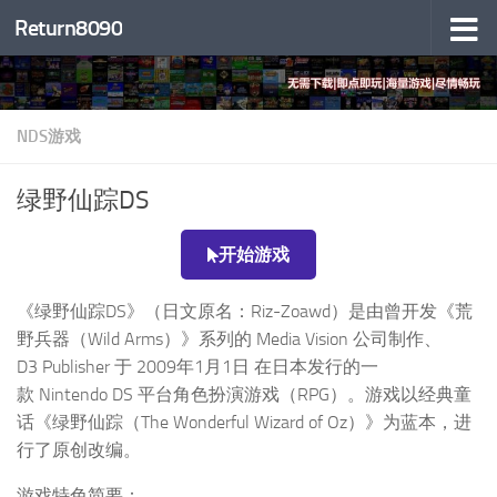
Return8090
跳至内容
NDS游戏
绿野仙踪DS
开始游戏
《绿野仙踪DS》（日文原名：Riz-Zoawd）是由曾开发《荒
野兵器（Wild Arms）》系列的 Media Vision 公司制作、
D3 Publisher 于 2009年1月1日 在日本发行的一
款 Nintendo DS 平台角色扮演游戏（RPG）。游戏以经典童
话《绿野仙踪（The Wonderful Wizard of Oz）》为蓝本，进
行了原创改编。
游戏特色简要：