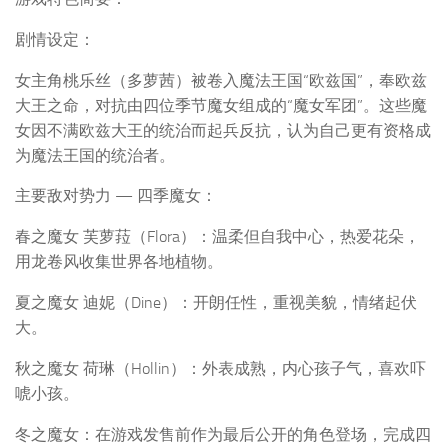
剧情设定：
女主角桃乐丝（多萝茜）被卷入魔法王国“欧兹国”，奉欧兹
大王之命，对抗由四位季节魔女组成的“魔女军团”。这些魔
女因不满欧兹大王的统治而起兵反抗，认为自己更有资格成
为魔法王国的统治者。
主要敌对势力 — 四季魔女：
春之魔女 芙萝菈（Flora）：温柔但自我中心，热爱花朵，
用龙卷风收集世界各地植物。
夏之魔女 迪妮（Dine）：开朗任性，重视美貌，情绪起伏
大。
秋之魔女 荷琳（Hollin）：外表成熟，内心孩子气，喜欢吓
唬小孩。
冬之魔女：在游戏发售前作为最后公开的角色登场，完成四