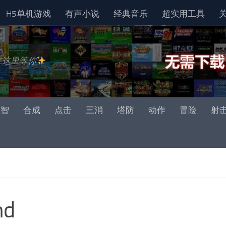
H5单机游戏
有声小说
经典音乐
超实用工具
在这里等你
益智
合成
点击
三消
塔防
动作
冒险
射
nd