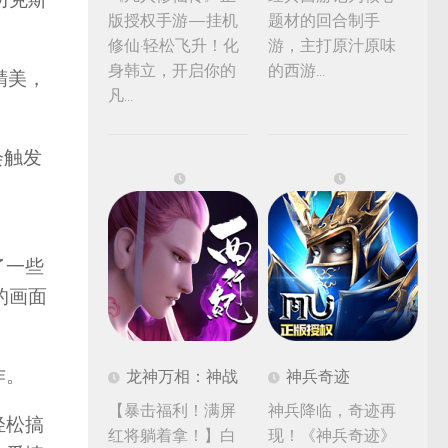
版授权手游—挂机
题材的回合制手
修仙·轻松飞升！化
游，主打原汁原味
身韩立，开启你的
的西游...
精美，
凡...
会触发
了一些
的画面
作。
龙神万相：神战
神兵奇迹
【暴击福利！满屏
神兵降临，奇迹再
轻松搞
红将躺着拿！】白
现！《神兵奇迹》