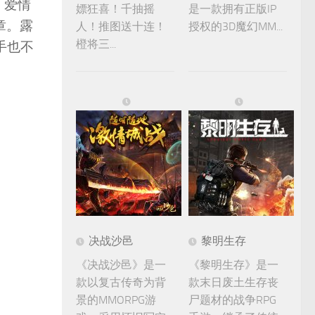
。爱情
嫖狂喜！千抽摇
是一款拥有正版IP
章。露
人！推图送十连！
授权的3D魔幻MM...
橙将三...
手也不
决战沙邑
黎明生存
《决战沙邑》是一
《黎明生存》是一
款以复古传奇为背
款末日废土生存丧
景的MMORPG游
尸题材的战争RPG