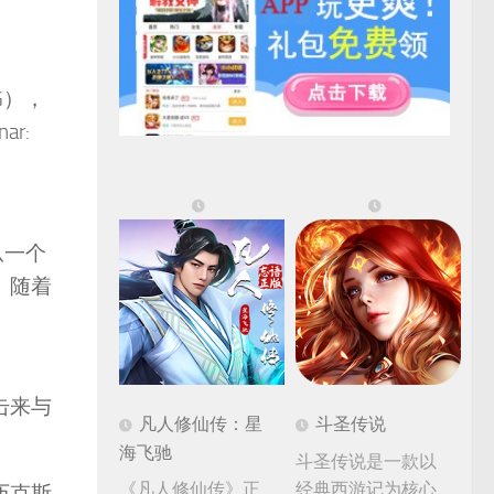
PG），
r:
从一个
。随着
击来与
凡人修仙传：星
斗圣传说
海飞驰
斗圣传说是一款以
《凡人修仙传》正
经典西游记为核心
历克斯