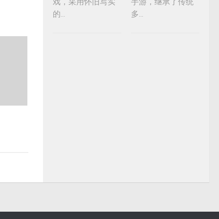
戏，采用怀旧写实
手游，继承了传统
的...
多...