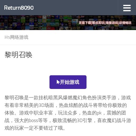
Return8090
跳至内容
H5网络游戏
黎明召唤
开始游戏
黎明召唤是一款挂机暗黑风爆燃魔幻角色扮演类手游，游戏
有着非常精美的3D场面，热血炫酷的战斗将带给你极致的
体验。游戏中职业丰富，玩法众多，热血的pk，震撼的团
战，强大的boss等等，极致流畅的3D引擎，喜欢魔幻战斗游
戏的玩家一定不要错过了哦。