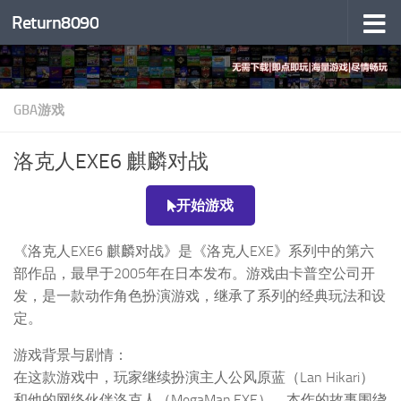
Return8090
跳至内容
GBA游戏
洛克人EXE6 麒麟对战
开始游戏
《洛克人EXE6 麒麟对战》是《洛克人EXE》系列中的第六
部作品，最早于2005年在日本发布。游戏由卡普空公司开
发，是一款动作角色扮演游戏，继承了系列的经典玩法和设
定。
游戏背景与剧情：
在这款游戏中，玩家继续扮演主人公风原蓝（Lan Hikari）
和他的网络伙伴洛克人（MegaMan.EXE）。本作的故事围绕