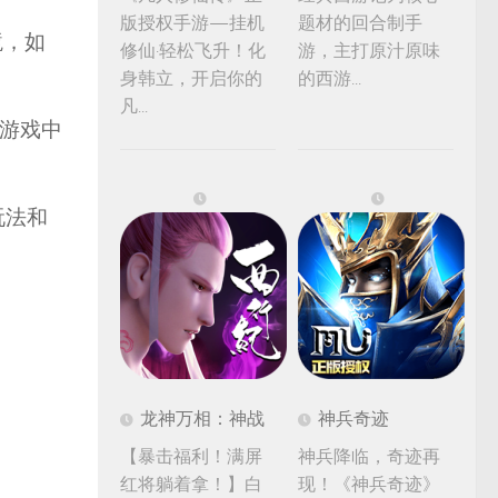
版授权手游—挂机
题材的回合制手
境，如
修仙·轻松飞升！化
游，主打原汁原味
身韩立，开启你的
的西游...
凡...
战游戏中
玩法和
龙神万相：神战
神兵奇迹
【暴击福利！满屏
神兵降临，奇迹再
红将躺着拿！】白
现！《神兵奇迹》