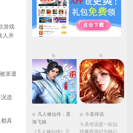
这款游戏
敌人并
色被派遣
情况选
凡人修仙传：星
斗圣传说
人都具
海飞驰
斗圣传说是一款以
《凡人修仙传》正
经典西游记为核心