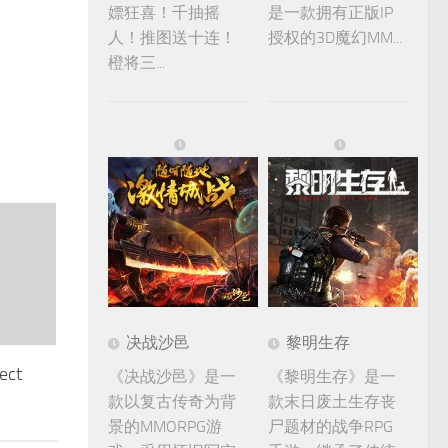
嫖狂喜！千抽摇
是一款拥有正版IP
人！推图送十连！
授权的3D魔幻MM...
橙将三...
决战沙邑
黎明生存
ect
《决战沙邑》是一
《黎明生存》是一
款以复古传奇为背
款末日废土生存丧
景的MMORPG游
尸题材的战争RPG