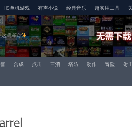
H5单机游戏
有声小说
经典音乐
超实用工具
在这里等你
益智
合成
点击
三消
塔防
动作
冒险
射
rrel