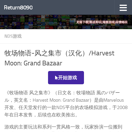
Return8090
跳至内容
NDS游戏
牧场物语-风之集市（汉化）/Harvest
Moon: Grand Bazaar
开始游戏
《牧场物语 风之集市》（日文名：牧場物語 風のバザー
ル，英文名：Harvest Moon: Grand Bazaar）是由Marvelous
开发、任天堂发行的一款NDS平台的农场模拟游戏，于2008
年在日本发售，后续也在欧美推出。
游戏的主要玩法和系列一贯风格一致，玩家扮演一位搬到