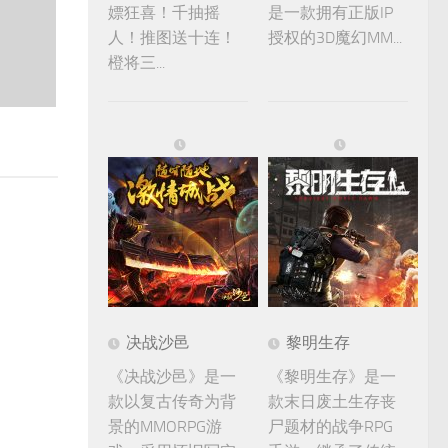
嫖狂喜！千抽摇
是一款拥有正版IP
人！推图送十连！
授权的3D魔幻MM...
橙将三...
决战沙邑
黎明生存
《决战沙邑》是一
《黎明生存》是一
款以复古传奇为背
款末日废土生存丧
景的MMORPG游
尸题材的战争RPG