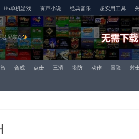
H5单机游戏
有声小说
经典音乐
超实用工具
在这里等你
益智
合成
点击
三消
塔防
动作
冒险
射
H