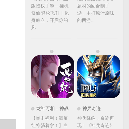
版授权手游—挂机
题材的回合制手
修仙·轻松飞升！化
游，主打原汁原味
身韩立，开启你的
的西游...
凡...
龙神万相：神战
神兵奇迹
【暴击福利！满屏
神兵降临，奇迹再
红将躺着拿！】白
现！《神兵奇迹》