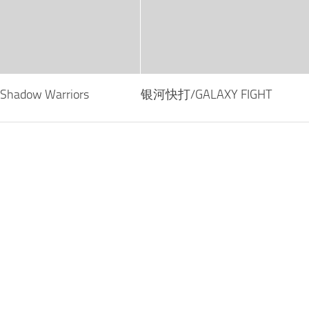
dow Warriors
银河快打/GALAXY FIGHT