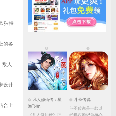
一款独特
上的各
，敌人
卡设计
凡人修仙传：星
斗圣传说
结合上
海飞驰
斗圣传说是一款以
《凡人修仙传》正
经典西游记为核心