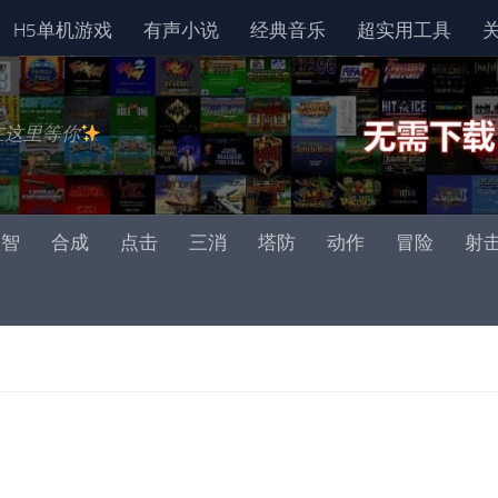
H5单机游戏
有声小说
经典音乐
超实用工具
在这里等你
益智
合成
点击
三消
塔防
动作
冒险
射