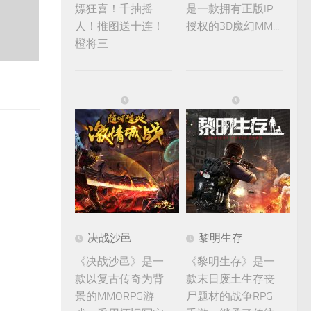
嫖狂喜！千抽摇
是一款拥有正版IP
人！推图送十连！
授权的3D魔幻MM...
橙将三...
决战沙邑
黎明生存
《决战沙邑》是一
《黎明生存》是一
款以复古传奇为背
款末日废土生存丧
景的MMORPG游
尸题材的战争RPG