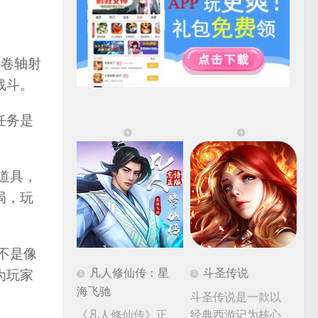
向卷轴射
战斗。
任务是
和道具，
局，玩
并不是像
凡人修仙传：星
斗圣传说
为玩家
海飞驰
斗圣传说是一款以
《凡人修仙传》正
经典西游记为核心