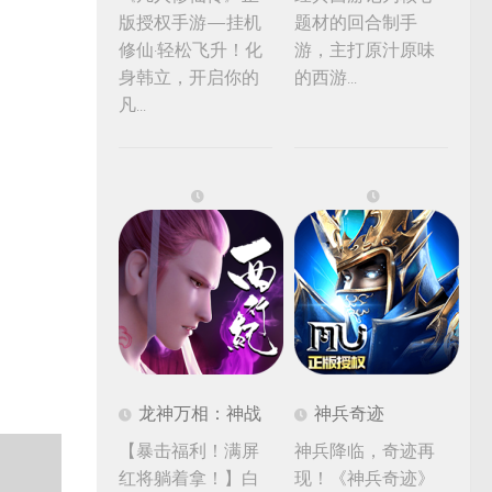
版授权手游—挂机
题材的回合制手
修仙·轻松飞升！化
游，主打原汁原味
身韩立，开启你的
的西游...
凡...
龙神万相：神战
神兵奇迹
【暴击福利！满屏
神兵降临，奇迹再
红将躺着拿！】白
现！《神兵奇迹》