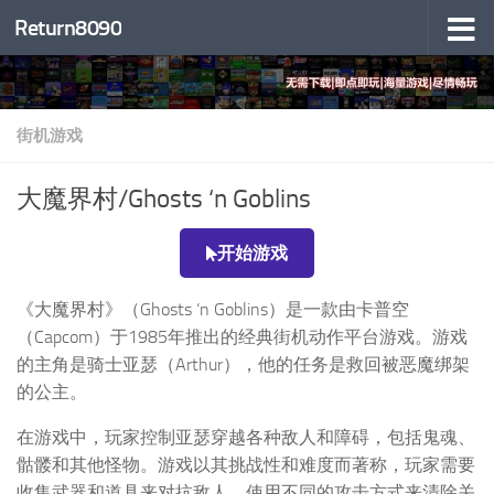
Return8090
跳至内容
街机游戏
大魔界村/Ghosts ‘n Goblins
开始游戏
《大魔界村》（Ghosts ‘n Goblins）是一款由卡普空
（Capcom）于1985年推出的经典街机动作平台游戏。游戏
的主角是骑士亚瑟（Arthur），他的任务是救回被恶魔绑架
的公主。
在游戏中，玩家控制亚瑟穿越各种敌人和障碍，包括鬼魂、
骷髅和其他怪物。游戏以其挑战性和难度而著称，玩家需要
收集武器和道具来对抗敌人，使用不同的攻击方式来清除关