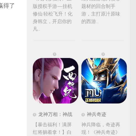
赢得了
版授权手游—挂机
题材的回合制手
修仙·轻松飞升！化
游，主打原汁原味
身韩立，开启你的
的西游...
凡...
龙神万相：神战
神兵奇迹
【暴击福利！满屏
神兵降临，奇迹再
红将躺着拿！】白
现！《神兵奇迹》