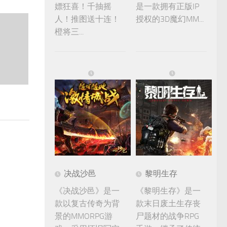
嫖狂喜！千抽摇
是一款拥有正版IP
人！推图送十连！
授权的3D魔幻MM...
橙将三...
决战沙邑
黎明生存
《决战沙邑》是一
《黎明生存》是一
款以复古传奇为背
款末日废土生存丧
景的MMORPG游
尸题材的战争RPG