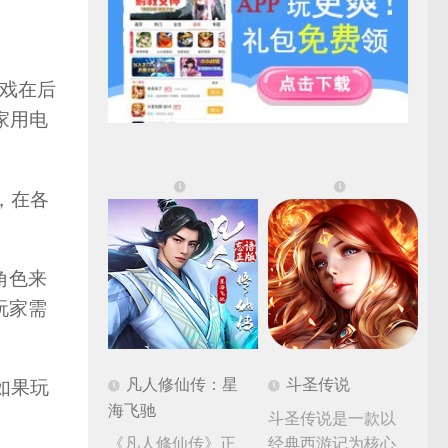
游戏在后
种家用电
，在各
角色来
玩家需
凡人修仙传：星
斗圣传说
如果玩
海飞驰
斗圣传说是一款以
《凡人修仙传》正
经典西游记为核心