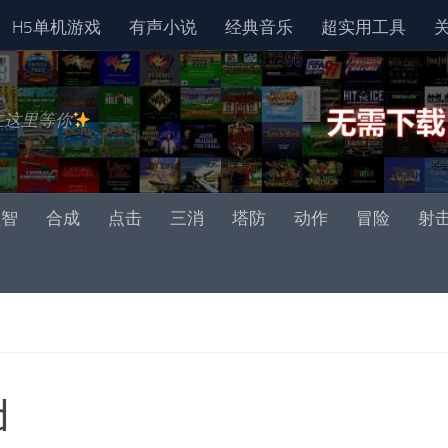
H5单机游戏
有声小说
经典音乐
超实用工具
在这里等你
益智
合成
点击
三消
塔防
动作
冒险
射
d