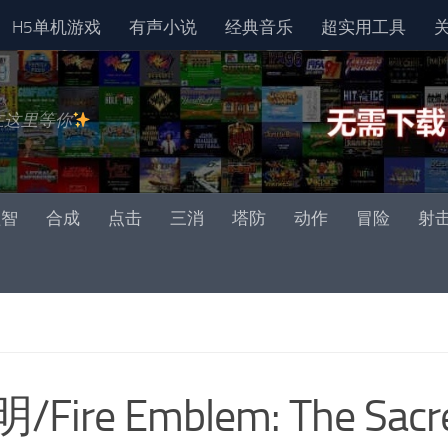
H5单机游戏
有声小说
经典音乐
超实用工具
在这里等你
益智
合成
点击
三消
塔防
动作
冒险
射
 Emblem: The Sacr