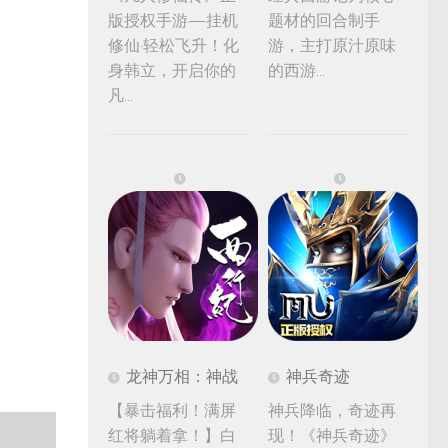
版授权手游—挂机
题材的回合制手
修仙·轻松飞升！化
游，主打原汁原味
身韩立，开启你的
的西游...
凡...
龙神万相：神战
神兵奇迹
【暴击福利！满屏
神兵降临，奇迹再
红将躺着拿！】白
现！《神兵奇迹》