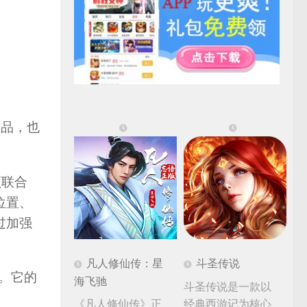
作品，也
须联合
位置、
过加强
凡人修仙传：星
斗圣传说
。它的
海飞驰
斗圣传说是一款以
《凡人修仙传》正
经典西游记为核心