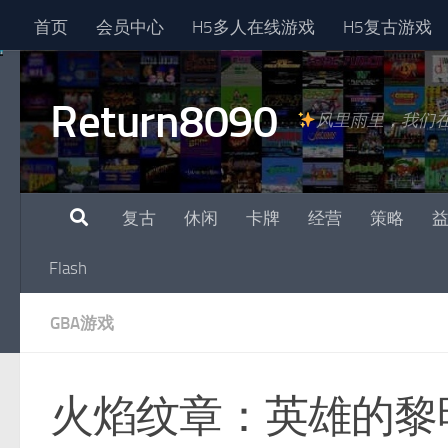
首页
会员中心
H5多人在线游戏
H5复古游戏
跳至内容
Return8090
风里雨里，我们
复古
休闲
卡牌
经营
策略
Flash
GBA游戏
火焰纹章：英雄的黎明/Fire