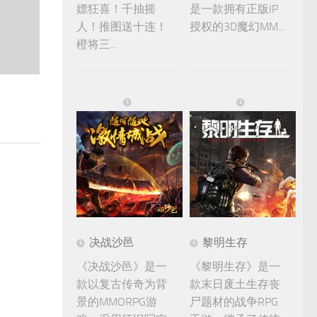
嫖狂喜！千抽摇
是一款拥有正版IP
人！推图送十连！
授权的3D魔幻MM...
橙将三...
决战沙邑
黎明生存
《决战沙邑》是一
《黎明生存》是一
款以复古传奇为背
款末日废土生存丧
景的MMORPG游
尸题材的战争RPG