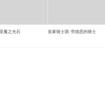
:圣魔之光石
皇家骑士团-劳德思的骑士