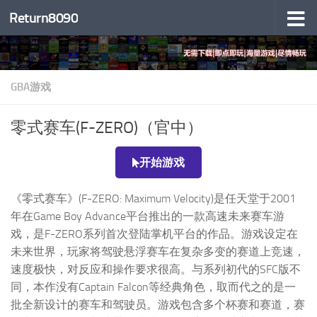
Return8090
跳至内容
GBA游戏
零式赛车(F-ZERO)（官中）
开始游戏
《零式赛车》(F-ZERO: Maximum Velocity)是任天堂于2001
年在Game Boy Advance平台推出的一款高速未来赛车游
戏，是F-ZERO系列首次登陆掌机平台的作品。游戏设定在
未来世界，玩家将驾驶悬浮赛车在复杂多变的赛道上竞速，
速度极快，对反应和操作要求很高。与系列初代的SFC版不
同，本作没有Captain Falcon等经典角色，取而代之的是一
批全新设计的赛车和驾驶员。游戏包含多个杯赛和赛道，赛