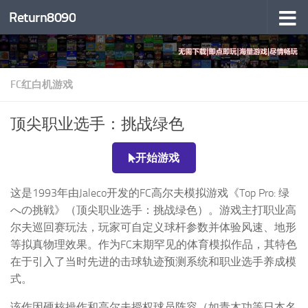
Return8090
跳至内容
FC红白机游戏
顶尖职业选手：挑战绿色
开始游戏
这是1993年由Jaleco开发的FC高尔夫模拟游戏《Top Pro: 绿
への挑戦》（顶尖职业选手：挑战绿色）。游戏主打职业高
尔夫巡回赛玩法，玩家可自定义球杆参数并体验风速、地形
等拟真物理效果。作为FC末期罕见的体育模拟作品，其特色
在于引入了当时先进的击球轨迹预测系统和职业选手养成模
式。
该作因硬核操作和高尔夫授权球员阵容（如青木功等日本名