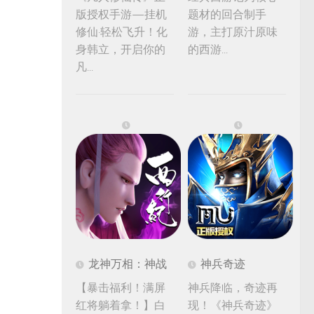
版授权手游—挂机
题材的回合制手
修仙·轻松飞升！化
游，主打原汁原味
身韩立，开启你的
的西游...
凡...
龙神万相：神战
神兵奇迹
【暴击福利！满屏
神兵降临，奇迹再
红将躺着拿！】白
现！《神兵奇迹》