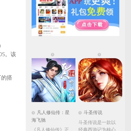
n
DS。该
下的搭
凡人修仙传：星
斗圣传说
海飞驰
斗圣传说是一款以
《凡人修仙传》正
经典西游记为核心