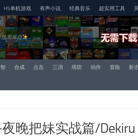
H5单机游戏
有声小说
经典音乐
超实用工具
在这里等你
益智
合成
点击
三消
塔防
动作
冒险
射
晚把妹实战篇/Dekiru