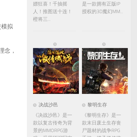
嫖狂喜！千抽摇
是一款拥有正版IP
人！推图送十连！
授权的3D魔幻MM...
橙将三...
交模拟
理念，
决战沙邑
黎明生存
《决战沙邑》是一
《黎明生存》是一
款以复古传奇为背
款末日废土生存丧
景的MMORPG游
尸题材的战争RPG