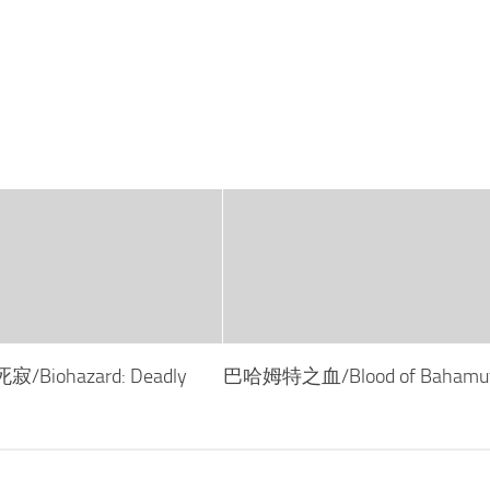
iohazard: Deadly
巴哈姆特之血/Blood of Bahamu