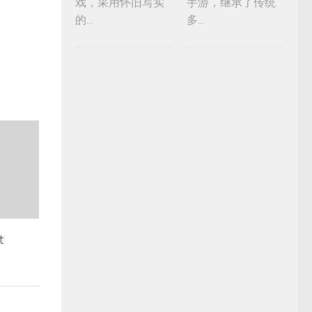
戏，采用怀旧写实
手游，继承了传统
的...
多...
t