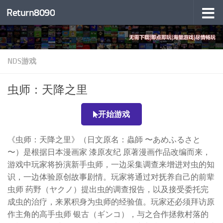
Return8090
跳至内容
NDS游戏
虫师：天降之里
开始游戏
《虫师：天降之里》（日文原名：蟲師 〜あめふるさと
〜）是根据日本漫画家 漆原友纪 原著漫画作品改编而来，
游戏中玩家将扮演新手虫师，一边采集调查来增进对虫的知
识，一边体验原创故事剧情。玩家将通过对抚养自己的前辈
虫师 药野（ヤクノ）提出虫的调查报告，以及接受委托完
成虫的治疗，来累积身为虫师的经验值。玩家还必须拜访原
作主角的高手虫师 银古（ギンコ），与之合作拯救村落的