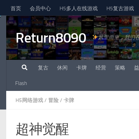
首页
会员中心
H5多人在线游戏
H5复古游戏
跳至内容
Return8090
风里雨里，我们
复古
休闲
卡牌
经营
策略
Flash
H5网络游戏
/
冒险
/
卡牌
超神觉醒