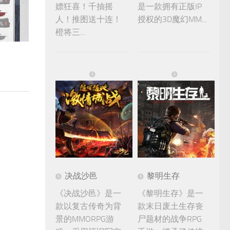
嫖狂喜！千抽摇
是一款拥有正版IP
人！推图送十连！
授权的3D魔幻MM...
橙将三...
决战沙邑
黎明生存
《决战沙邑》是一
《黎明生存》是一
款以复古传奇为背
款末日废土生存丧
景的MMORPG游
尸题材的战争RPG