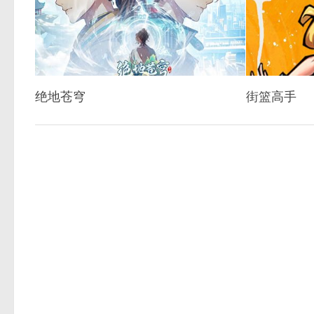
绝地苍穹
街篮高手