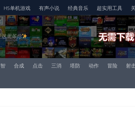
H5单机游戏
有声小说
经典音乐
超实用工具
在这里等你
益智
合成
点击
三消
塔防
动作
冒险
射