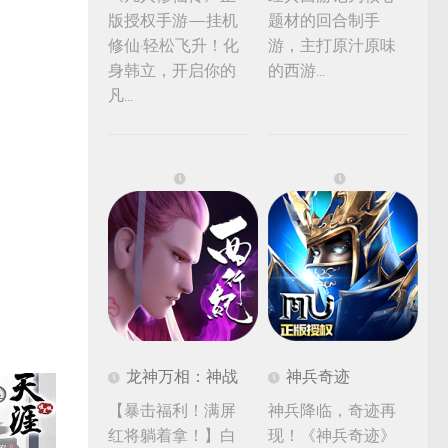
版授权手游—挂机
题材的回合制手
修仙·轻松飞升！化
游，主打原汁原味
身韩立，开启你的
的西游...
凡...
龙神万相：神战
神兵奇迹
【暴击福利！满屏
神兵降临，奇迹再
红将躺着拿！】白
现！《神兵奇迹》