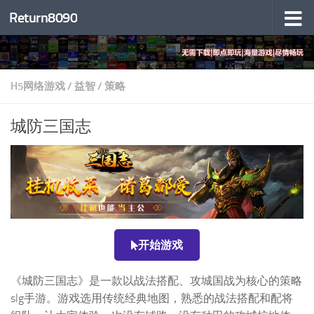
Return8090
跳至内容
H5网络游戏
/
益智
/
策略
城防三国志
开始游戏
《城防三国志》是一款以战法搭配、攻城国战为核心的策略
slg手游。游戏选用传统经典地图，熟悉的战法搭配和配将