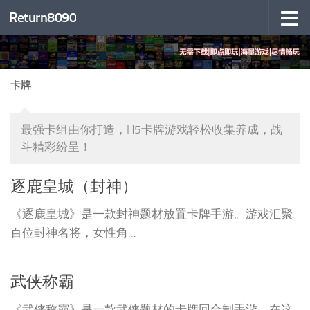
Return8090
跳至内容
卡牌
最强卡组由你打造，H5卡牌游戏轻松收集养成，战
斗精彩纷呈！
逐鹿皇城（封神）
《逐鹿皇城》是一款封神题材放置卡牌手游。游戏汇聚
百位封神名将，女性角...
武侠称霸
《武侠称霸》是一款武侠题材的卡牌回合制手游，在这