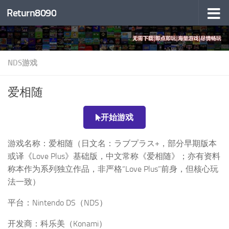
Return8090
跳至内容
NDS游戏
爱相随
开始游戏
游戏名称：爱相随（日文名：ラブプラス+，部分早期版本
或译《Love Plus》基础版，中文常称《爱相随》；亦有资料
称本作为系列独立作品，非严格“Love Plus”前身，但核心玩
法一致）
平台：Nintendo DS（NDS）
开发商：科乐美（Konami）