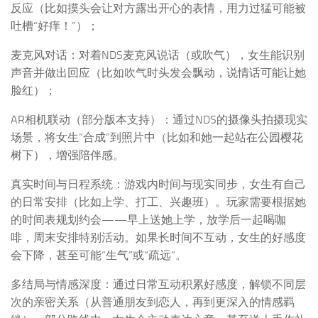
反应（比如摸头会让对方露出开心的表情，用力过猛可能被
吐槽“好痒！”）；
麦克风对话：对着NDS麦克风说话（或吹气），女生能识别
声音并做出回应（比如吹气时头发会飘动，说情话可能让她
脸红）；
AR相机联动（部分版本支持）：通过NDS的摄像头拍摄现实
场景，将女生“合成”到照片中（比如和她一起站在公园樱花
树下），增强陪伴感。
真实时间与日程系统：游戏内时间与现实同步，女生有自己
的日常安排（比如上学、打工、兴趣班）。玩家需要根据她
的时间表规划约会——早上送她上学，放学后一起喝咖
啡，周末安排特别活动。如果长时间不互动，女生的好感度
会下降，甚至可能“生气”或“疏远”。
多结局与情感深度：通过日常互动积累好感度，解锁不同层
次的亲密关系（从普通朋友到恋人，再到更深入的情感羁