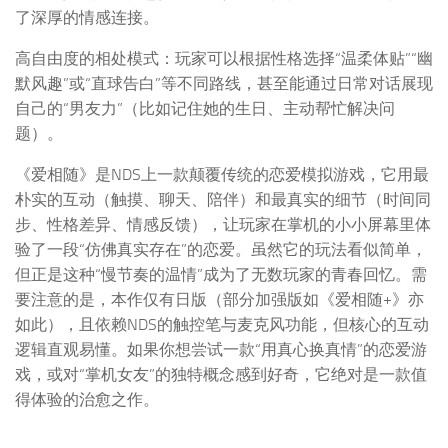
了深厚的情感连接。
高自由度的相处模式：玩家可以根据性格选择“温柔体贴”“幽
默风趣”或“直球告白”等不同路线，甚至能通过日常对话展现
自己的“男友力”（比如记住她的生日、主动帮忙解决问
题）。
《爱相随》是NDS上一款颠覆传统的恋爱模拟游戏，它用最
朴实的互动（触摸、聊天、陪伴）和最真实的细节（时间同
步、性格差异、情感反馈），让玩家在掌机的小小屏幕里体
验了一段“仿佛真实存在”的恋爱。虽然它的玩法看似简单，
但正是这种“慢节奏的温情”成为了无数玩家的青春回忆。需
要注意的是，本作仅有日版（部分加强版如《爱相随+》亦
如此），且依赖NDS的触控笔与麦克风功能，但核心的互动
逻辑直观易懂。如果你想尝试一款“用真心换真情”的恋爱游
戏，或对“掌机女友”的独特概念感到好奇，它绝对是一款值
得体验的治愈之作。