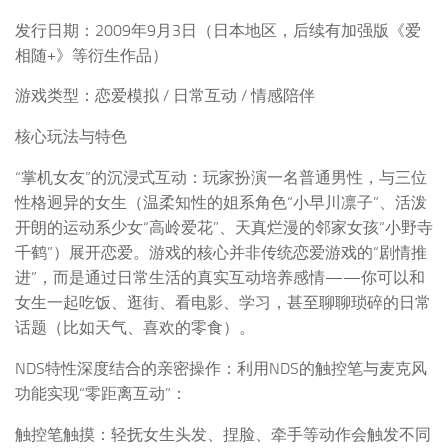
发行日期：2009年9月3日（日本地区，后续有加强版《爱
相随+》等衍生作品）
游戏类型：恋爱模拟 / 日常互动 / 情感陪伴
核心玩法与特色
“掌机女友”的沉浸式互动：玩家扮演一名普通男性，与三位
性格迥异的女生（温柔知性的姐系角色“小早川凛子”、活泼
开朗的运动系少女“高岭爱花”、天真烂漫的邻家女孩“小野寺
千鹤”）展开恋爱。游戏的核心并非传统恋爱游戏的“剧情推
进”，而是通过日常生活的真实互动培养感情——你可以和
女生一起吃饭、逛街、看电影、学习，甚至聊聊琐碎的日常
话题（比如天气、喜欢的零食）。
NDS特性深度结合的亲密操作：利用NDS的触控笔与麦克风
功能实现“零距离互动”：
触控笔触摸：轻抚女生头发、捏脸、牵手等动作会触发不同