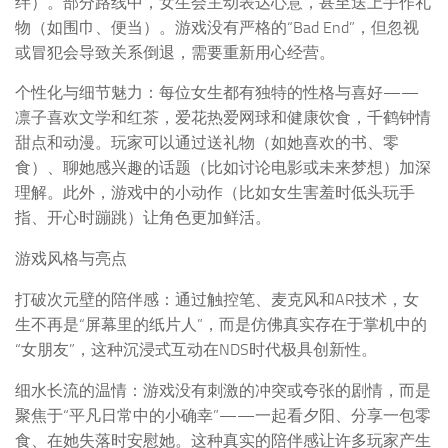
绊）。部分路线中，女生会主动表达心意，甚至送上手作礼
物（如围巾、便当）。游戏没有严格的“Bad End”，但忽视
或冒犯会导致关系倒退，需要重新用心经营。
个性化与细节魅力：每位女生都有独特的性格与喜好——
凛子喜欢文学和红茶，爱花热爱网球和健康饮食，千鹤钟情
甜点和动漫。玩家可以通过送礼物（如她喜欢的书、零
食）、聊她感兴趣的话题（比如讨论电影或未来梦想）加深
理解。此外，游戏中的小动作（比如女生害羞时低头玩手
指、开心时蹦跳）让角色更加鲜活。
游戏风格与亮点
打破次元壁的陪伴感：通过触控笔、麦克风和AR技术，女
生不再是“屏幕里的纸片人”，而是仿佛真实存在于掌机中的
“女朋友”，这种沉浸式互动在NDS时代极具创新性。
细水长流的温情：游戏没有刺激的冲突或夸张的剧情，而是
聚焦于“平凡日常中的小确幸”——一起看夕阳、分享一包零
食、在她失落时安慰她。这种真实的陪伴感让许多玩家产生