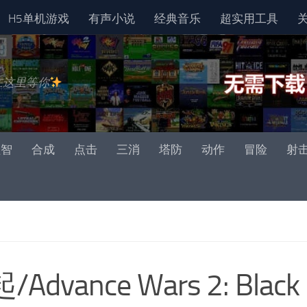
H5单机游戏
有声小说
经典音乐
超实用工具
在这里等你
益智
合成
点击
三消
塔防
动作
冒险
射
vance Wars 2: Black