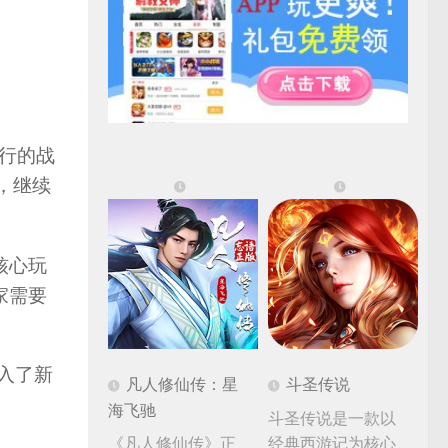
堂发行的战
作，继续
核心玩
家需要
入了新
凡人修仙传：星
斗圣传说
海飞驰
斗圣传说是一款以
《凡人修仙传》正
经典西游记为核心