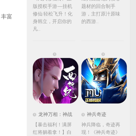
。
版授权手游—挂机
题材的回合制手
修仙·轻松飞升！化
游，主打原汁原味
、丰富
身韩立，开启你的
的西游...
凡...
龙神万相：神战
神兵奇迹
【暴击福利！满屏
神兵降临，奇迹再
红将躺着拿！】白
现！《神兵奇迹》